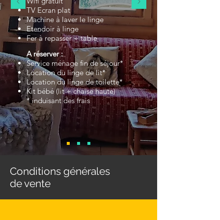
Wifi gratuit
TV Ecran plat
Machine à laver le linge
Etendoir à linge
Fer à repasser + table
A réserver :
Service ménage fin de séjour*
Location du linge de lit*
Location du linge de toilette*
Kit bébé (lit + chaise haute)
* induisant des frais​
Conditions générales
de vente