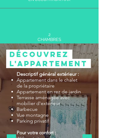
2
CHAMBRES
Découvrez
L'APPARTEMENT
Descriptif général extérieur :
Appartement dans le chalet
1 SALLE D'EAU
de la propriétaire
1 WC
Appartement en rez de jardin
Terrasse aménagée avec
mobilier d'extérieur
Barbecue
Vue montagne
Parking privatif
Pour votre confort :