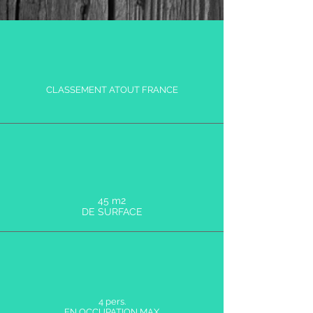
CLASSEMENT ATOUT FRANCE
45 m2
DE SURFACE
4 pers.
EN OCCUPATION MAX